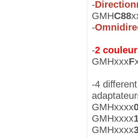
-
Direction
GMH
C88
x
-
Omnidire
-
2 couleur
GMHxxx
F
-4 differe
adaptateur
GMHxxxx
GMHxxxx
GMHxxxx