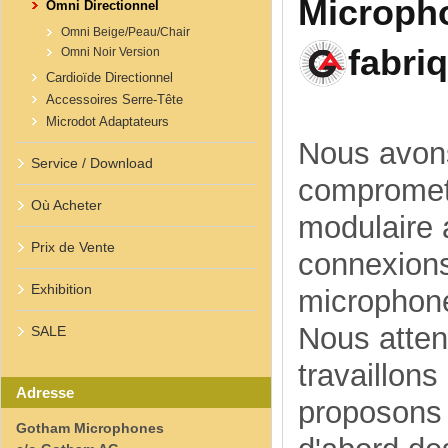
Micropho
Omni Directionnel
Omni Beige/Peau/Chair
fabri
Omni Noir Version
Cardioïde Directionnel
Accessoires Serre-Tête
Microdot Adaptateurs
Nous avons
Service / Download
compromett
Où Acheter
modulaire 
Prix de Vente
connexions
Exhibition
microphon
Nous atte
SALE
travaillon
Adresse
proposons 
Gotham Microphones