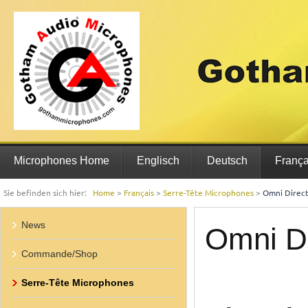
Microphones Home
Englisch
Deutsch
França
Sie befinden sich hier:
Home
>
Français
>
Serre-Tête Microphones
>
Omni Direct
News
Omni Di
Commande/Shop
Serre-Tête Microphones