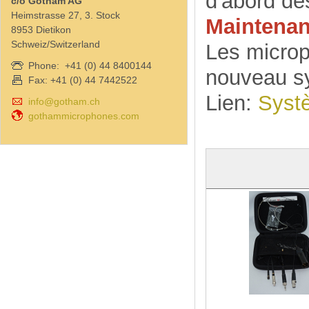
d'abord de
c/o Gotham AG
Heimstrasse 27, 3. Stock
Maintenan
8953 Dietikon
Schweiz/Switzerland
Les microp
Phone: +41 (0) 44 8400144
nouveau s
Fax: +41 (0) 44 7442522
Lien:
Syst
info@gotham.ch
gothammicrophones.com