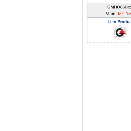
GMHO66
B
x
Omni
B =
No
Lien Produi