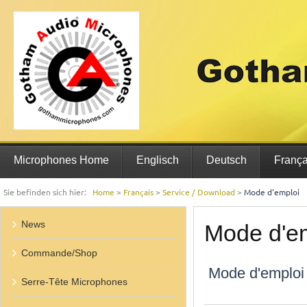
Microphones Home
Englisch
Deutsch
França
Sie befinden sich hier:
Home
>
Français
>
Service / Download
>
Mode d'emploi
News
Mode d'e
Commande/Shop
Mode d'emplo
Serre-Tête Microphones